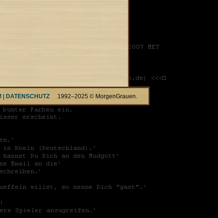
M
|
DATENSCHUTZ
1992–2025 © MorgenGrauen.