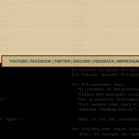
YOUTUBE
|
FACEBOOK
|
TWITTER
|
DISCORD
|
FEEDBACK
|
IMPRESSU