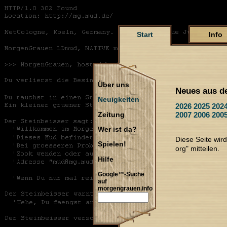
Start
Info
Über uns
Neues aus d
Neuigkeiten
2026
2025
202
2007
2006
200
Zeitung
Wer ist da?
Diese Seite wir
Spielen!
org" mitteilen.
Hilfe
Google™-Suche
auf
morgengrauen.info