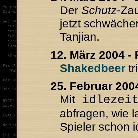
Der
Schutz
-Zau
jetzt schwäche
Tanjian.
12. März 2004 -
Shakedbeer
tr
25. Februar 200
Mit
idlezei
abfragen, wie 
Spieler schon id