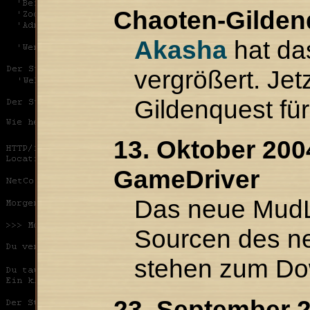
Chaoten-Gilden
Akasha
hat das
vergrößert. Jet
Gildenquest fü
13. Oktober 200
GameDriver
Das neue MudL
Sourcen des n
stehen zum Dow
23. September 2