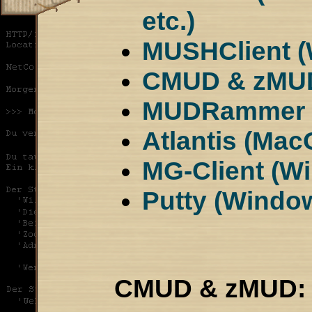
etc.)
MUSHClient 
CMUD & zMUD
MUDRammer (
Atlantis (Mac
MG-Client (W
Putty (Windo
CMUD & zMUD: