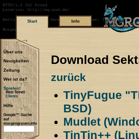
Start
Info
Über uns
Download Sekt
Neuigkeiten
Zeitung
zurück
Wer ist da?
Spielen!
TinyFugue "T
Web Telnet
Clients
BSD)
Hilfe
Google™-Suche
Mudlet (Wind
auf
morgengrauen.info
TinTin++ (Li