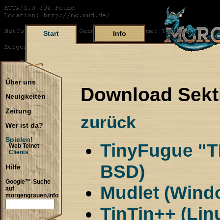
Start
Info
Über uns
Download Sekt
Neuigkeiten
Zeitung
zurück
Wer ist da?
Spielen!
TinyFugue "T
Web Telnet
Clients
BSD)
Hilfe
Google™-Suche
Mudlet (Wind
auf
morgengrauen.info
TinTin++ (Li