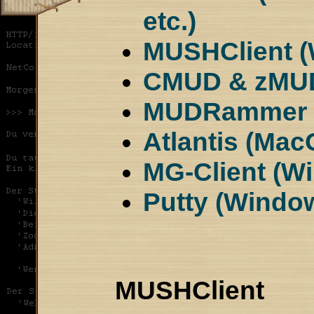
etc.)
MUSHClient 
CMUD & zMUD
MUDRammer (
Atlantis (Mac
MG-Client (W
Putty (Windo
MUSHClient