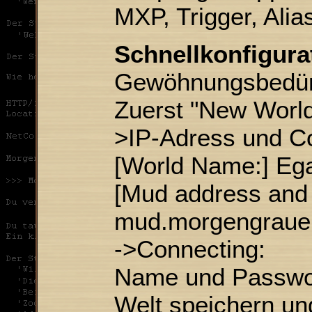
MXP, Trigger, Alia
Schnellkonfigura
Gewöhnungsbedürft
Zuerst "New Worl
>IP-Adress und C
[World Name:] Eg
[Mud address and 
mud.morgengrauen
->Connecting:
Name und Passwo
Welt speichern un