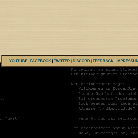
YOUTUBE
|
FACEBOOK
|
TWITTER
|
DISCORD
|
FEEDBACK
|
IMPRESSU