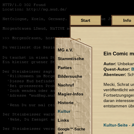
Start
Info
MG e.V.
Ein Comic m
Stammtische
Autor:
Unbekan
Parties
Quest-Autor:
B
Abenteuer:
Sch
Bildersuche
Mecki, Schrat un
Nachruf
veröffentlicht 
Magier-Infos
Fortsetzungsges
daran interessi
Historie
entstammen übri
Kultur
Links
Kultur-Seite
-
A
Google™-Suche
auf