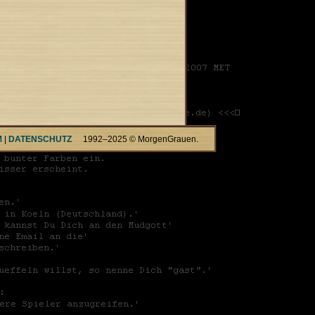
M
|
DATENSCHUTZ
1992–2025 © MorgenGrauen.