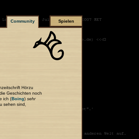
Community
Spielen
zeitschrift Hörzu
s die Geschichten noch
 ich (
Boing
)
sehr
u sehen sind,