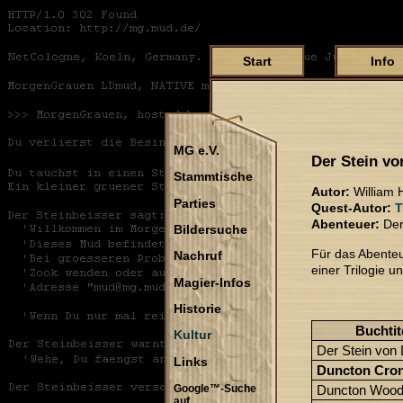
Start
Info
MG e.V.
Der Stein v
Stammtische
Autor:
William 
Parties
Quest-Autor:
T
Abenteuer:
Der
Bildersuche
Für das Abenteu
Nachruf
einer Trilogie 
Magier-Infos
Historie
Buchtit
Kultur
Der Stein von
Links
Duncton Cron
Duncton Woo
Google™-Suche
auf