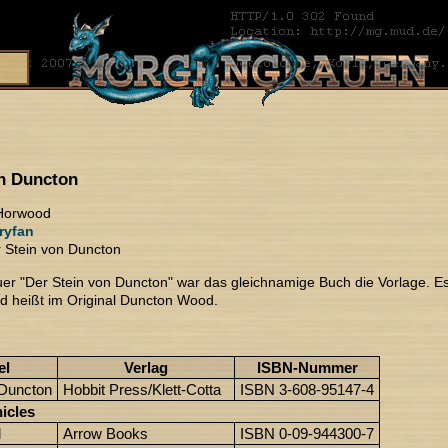
on Duncton
Horwood
ryfan
 Stein von Duncton
er "Der Stein von Duncton" war das gleichnamige Buch die Vorlage. Es
und heißt im Original Duncton Wood.
el
Verlag
ISBN-Nummer
 Duncton
Hobbit Press/Klett-Cotta
ISBN 3-608-95147-4
icles
d
Arrow Books
ISBN 0-09-944300-7