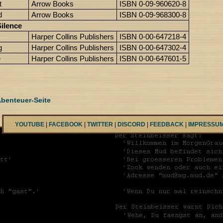
t
Arrow Books
ISBN 0-09-960620-8
d
Arrow Books
ISBN 0-09-968300-8
ilence
Harper Collins Publishers
ISBN 0-00-647218-4
g
Harper Collins Publishers
ISBN 0-00-647302-4
e
Harper Collins Publishers
ISBN 0-00-647601-5
benteuer-Seite
YOUTUBE
|
FACEBOOK
|
TWITTER
|
DISCORD
|
FEEDBACK
|
IMPRESSU