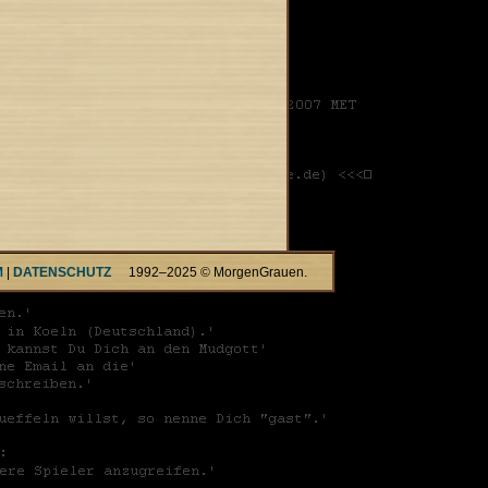
M
|
DATENSCHUTZ
1992–2025 © MorgenGrauen.