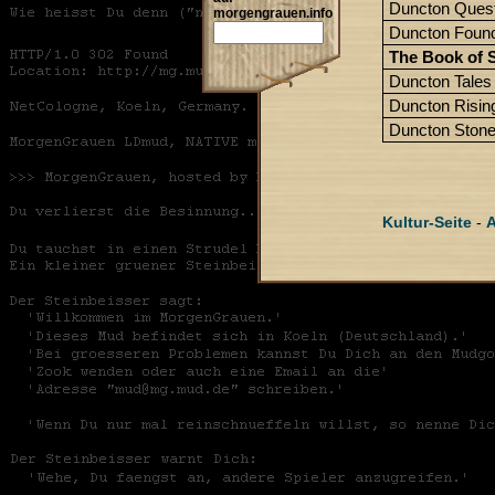
Duncton Ques
morgengrauen.info
Duncton Foun
The Book of S
Duncton Tales
Duncton Risin
Duncton Ston
Kultur-Seite
-
A