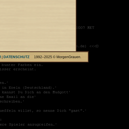
M
|
DATENSCHUTZ
1992–2025 © MorgenGrauen.