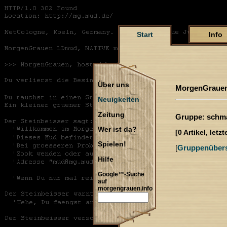
Start
Info
Über uns
MorgenGrauen
Neuigkeiten
Zeitung
Gruppe: schm
Wer ist da?
[0 Artikel, let
Spielen!
[
Gruppenübers
Hilfe
Google™-Suche
auf
morgengrauen.info