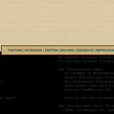
YOUTUBE
|
FACEBOOK
|
TWITTER
|
DISCORD
|
FEEDBACK
|
IMPRESSU