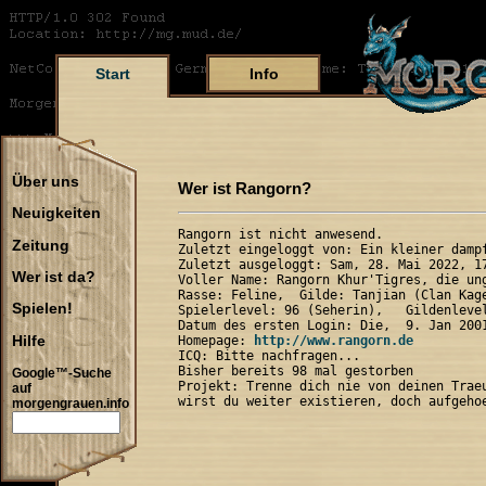
Start
Info
Über uns
Wer ist Rangorn?
Neuigkeiten
Rangorn ist nicht anwesend.

Zeitung
Zuletzt eingeloggt von: Ein kleiner dampf
Zuletzt ausgeloggt: Sam, 28. Mai 2022, 17
Wer ist da?
Voller Name: Rangorn Khur'Tigres, die ung
Rasse: Feline,  Gilde: Tanjian (Clan Kage
Spielen!
Spielerlevel: 96 (Seherin),   Gildenlevel
Datum des ersten Login: Die,  9. Jan 2001
Hilfe
Homepage: 
http://www.rangorn.de
ICQ: Bitte nachfragen...

Bisher bereits 98 mal gestorben

Google™-Suche
Projekt: Trenne dich nie von deinen Traeu
auf
morgengrauen.info