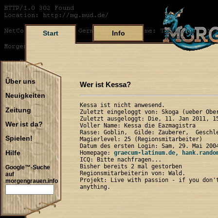
Start
Info
Über uns
Wer ist Kessa?
Neuigkeiten
Kessa ist nicht anwesend.

Zeitung
Zuletzt eingeloggt von: Skoga (ueber Ober
Zuletzt ausgeloggt: Die, 11. Jan 2011, 15
Wer ist da?
Voller Name: Kessa die Eazmagistra

Rasse: Goblin,  Gilde: Zauberer,  Geschle
Spielen!
Magierlevel: 25 (Regionsmitarbeiter)

Datum des ersten Login: Sam, 29. Mai 2004
Hilfe
Homepage: 
graecum-latinum.de, hank.rando
ICQ: Bitte nachfragen...

Bisher bereits 2 mal gestorben

Google™-Suche
Regionsmitarbeiterin von: Wald.

auf
Projekt: Live with passion - if you don't
morgengrauen.info