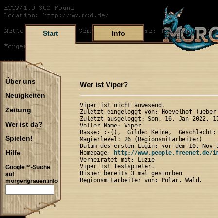
Start
Info
Über uns
Wer ist Viper?
Neuigkeiten
Viper ist nicht anwesend.

Zeitung
Zuletzt eingeloggt von: Hoevelhof (ueber 
Zuletzt ausgeloggt: Son, 16. Jan 2022, 17
Wer ist da?
Voller Name: Viper 

Rasse: :-{),  Gilde: Keine,  Geschlecht: 
Spielen!
Magierlevel: 26 (Regionsmitarbeiter)

Datum des ersten Login: vor dem 10. Nov 1
Hilfe
Homepage: 
http://www.people.freenet.de/i
Verheiratet mit: Luzie

Viper ist Testspieler.

Google™-Suche
Bisher bereits 3 mal gestorben

auf
morgengrauen.info