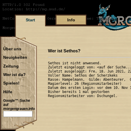
Start
Info
Über uns
Wer ist Sethos?
Neuigkeiten
Sethos ist nicht anwesend.

Zeitung
Zuletzt eingeloggt von: <auf der Suche...
Zuletzt ausgeloggt: Fre, 18. Jun 2021, 22
Wer ist da?
Voller Name: Sethos der Scherzkeks

Rasse: Hampelmann,  Gilde: Abenteurer,  G
Spielen!
Magierlevel: 26 (Regionsmitarbeiter)

Datum des ersten Login: vor dem 10. Nov 1
Hilfe
Bisher bereits 1 mal gestorben

Google™-Suche
auf
morgengrauen.info