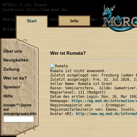
Start
Info
Über uns
Wer ist Rumata?
Neuigkeiten
Zeitung
Rumata ist nicht anwesend.

Zuletzt eingeloggt von: Freiburg (ueber F
Wer ist da?
Zuletzt ausgeloggt: Fre, 31. Jul 2026, 23
Voller Name: Rumata ist Groot

Spielen!
Rasse: Semicarnifere,  Gilde: Gamedriver,
Magierlevel: 111 (Mudgott)

Hilfe
Datum des ersten Login: Don, 26. Mar 1992
Homepage: 
https://mg.mud.de/information/
Regionsmagierin von     : Erzmagier.

Google™-Suche
Regionsmitarbeiterin von: Ebene, Inseln, 
auf
Avatar-URI: 
http://www.mg.mud.de/informa
morgengrauen.info