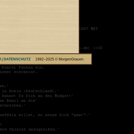
M
|
DATENSCHUTZ
1992–2025 © MorgenGrauen.