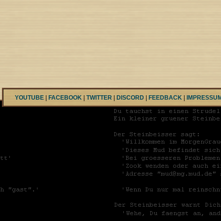
YOUTUBE
|
FACEBOOK
|
TWITTER
|
DISCORD
|
FEEDBACK
|
IMPRESSU