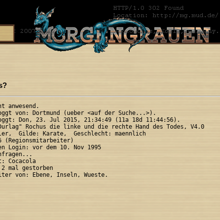
s?
t anwesend.

oggt von: Dortmund (ueber <auf der Suche...>).

oggt: Don, 23. Jul 2015, 21:34:49 (11a 18d 11:44:56).

Durlag" Rochus die linke und die rechte Hand des Todes, V4.0

ler,  Gilde: Karate,  Geschlecht: maennlich

6 (Regionsmitarbeiter)

en Login: vor dem 10. Nov 1995

fragen...

: Cocacola

2 mal gestorben
