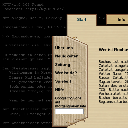
Start
Info
Über uns
Wer ist Rochu
Neuigkeiten
Rochus ist nich
Zeitung
Zuletzt eingel
Zuletzt ausgel
Wer ist da?
Voller Name: "
Rasse: Colakil
Spielen!
Magierlevel: 2
Datum des erst
Hilfe
ICQ: Bitte nach
Verheiratet mit
Bisher bereits 
Google™-Suche
auf
morgengrauen.info