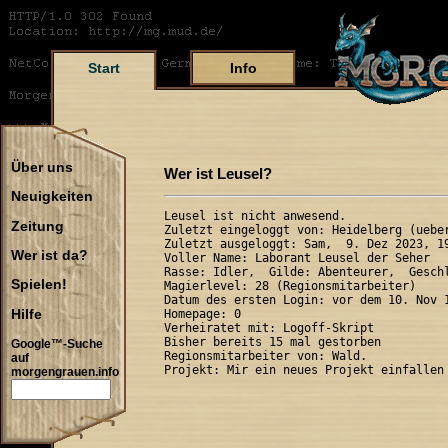
Start
Info
Über uns
Wer ist Leusel?
Neuigkeiten
Leusel ist nicht anwesend.

Zeitung
Zuletzt eingeloggt von: Heidelberg (ueber
Zuletzt ausgeloggt: Sam,  9. Dez 2023, 19
Wer ist da?
Voller Name: Laborant Leusel der Seher

Rasse: Idler,  Gilde: Abenteurer,  Geschl
Spielen!
Magierlevel: 28 (Regionsmitarbeiter)

Datum des ersten Login: vor dem 10. Nov 1
Hilfe
Homepage: 0

Verheiratet mit: Logoff-Skript

Bisher bereits 15 mal gestorben

Google™-Suche
Regionsmitarbeiter von: Wald.

auf
morgengrauen.info