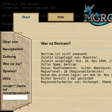
Start
Info
Über uns
Wer ist Bertram?
Neuigkeiten
Bertram ist nicht anwesend.

Zeitung
Zuletzt eingeloggt von: Muenster.

Zuletzt ausgeloggt: Die, 10. Nov 1998, 23
Wer ist da?
Voller Name: Bertram 

Rasse: Hoehlenmensch,  Gilde: Abenteurer,
Spielen!
Magierlevel: 28 (Regionsmitarbeiter)

Datum des ersten Login: vor dem 10. Nov 1
Hilfe
Bisher bereits 3 mal gestorben

Google™-Suche
auf
morgengrauen.info