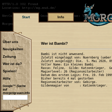
Start
Info
Über uns
Wer ist Bambi?
Neuigkeiten
Bambi ist nicht anwesend.

Zeitung
Zuletzt eingeloggt von: Nuernberg (ueber 
Zuletzt ausgeloggt: Die,  5. Mai 2026, 09
Wer ist da?
Voller Name: Ein kleines Bambi 

Rasse: Feline,  Gilde: Katzenkrieger,  Ge
Spielen!
Magierlevel: 26 (Regionsmitarbeiter)

Datum des ersten Login: Fre, 19. Feb 1999
Hilfe
Bisher bereits 4 mal gestorben

Regionsmitarbeiter von: Gebirge.

Google™-Suche
auf
morgengrauen.info